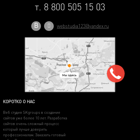
т. 8 800 505 15 03
В
webstudia123@yandex.ru
КОРОТКО О НАС
Веб студия SKgroups в создание
сайтов уже более 10 лет. Разработка
сайтов очень сложный процесс
который лучше доверить
профессионалам. Заказать готовый